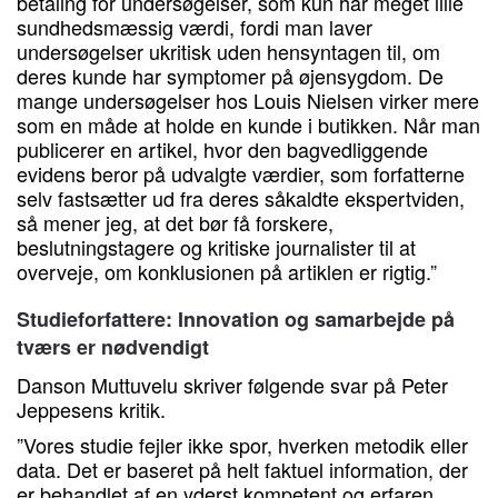
betaling for undersøgelser, som kun har meget lille
sundhedsmæssig værdi, fordi man laver
undersøgelser ukritisk uden hensyntagen til, om
deres kunde har symptomer på øjensygdom. De
mange undersøgelser hos Louis Nielsen virker mere
som en måde at holde en kunde i butikken. Når man
publicerer en artikel, hvor den bagvedliggende
evidens beror på udvalgte værdier, som forfatterne
selv fastsætter ud fra deres såkaldte ekspertviden,
så mener jeg, at det bør få forskere,
beslutningstagere og kritiske journalister til at
overveje, om konklusionen på artiklen er rigtig.”
Studieforfattere: Innovation og samarbejde på
tværs er nødvendigt
Danson Muttuvelu skriver følgende svar på Peter
Jeppesens kritik.
”Vores studie fejler ikke spor, hverken metodik eller
data. Det er baseret på helt faktuel information, der
er behandlet af en yderst kompetent og erfaren