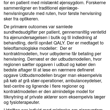
for en patient med mistænkt øjensygdom. Forskerne
sammenligner en traditionel øjenlæge-
henvisningsrute med ruten, hvor første henvisning
sker fra optikeren.
De primære outcomes var samlede
sundhedsudgifter per patient, gennemsnitlig ventetid
fra øjenundersøgelsen i butik og til indledning af
behandling, dertil opnået QALY. Der er medtaget to
teleoftamologiske modeller: Der er
kontraktmodellen, hvor udbyderne får betaling per
henvisning. Dernæst er der udbudsmodellen, hvor
regionen sætter opgaven i udbud og køber den
bedste aftager til at løse en nærmere defineret
opgave Udbudsmodellen bruger man eksempelvis
på køb af grå stær-operationer, ambulanceydelser,
test-centre og lignende i flere regioner og
kontraktmodellen er den almindelige model for
tilknytning af private aktører som eksempelvis læger
og fysioterapeuter.
Udgiften per individ med mistanke om øjensygdom