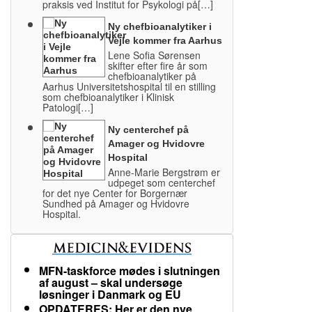
praksis ved Institut for Psykologi på[…]
Ny chefbioanalytiker i
Vejle kommer fra Aarhus
Lene Sofia Sørensen
skifter efter fire år som
chefbioanalytiker på
Aarhus Universitetshospital til en stilling
som chefbioanalytiker i Klinisk
Patologi[…]
Ny centerchef på
Amager og Hvidovre
Hospital
Anne-Marie Bergstrøm er
udpeget som centerchef
for det nye Center for Borgernær
Sundhed på Amager og Hvidovre
Hospital.
MFN-taskforce mødes i slutningen
af august – skal undersøge
løsninger i Danmark og EU
OPDATERES: Her er den nye