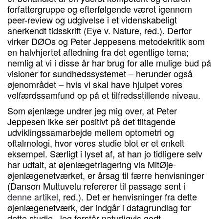
forfattergruppe og efterfølgende været igennem
peer-review og udgivelse i et videnskabeligt
anerkendt tidsskrift (Eye v. Nature, red.). Derfor
virker DØOs og Peter Jeppesens metodekritik som
en halvhjertet afledning fra det egentlige tema;
nemlig at vi i disse år har brug for alle mulige bud på
visioner for sundhedssystemet – herunder også
øjenområdet – hvis vi skal have hjulpet vores
velfærdssamfund op på et tilfredsstillende niveau.
Som øjenlæge undrer jeg mig over, at Peter
Jeppesen ikke ser positivt på det tiltagende
udviklingssamarbejde mellem optometri og
oftalmologi, hvor vores studie blot er et enkelt
eksempel. Særligt i lyset af, at han jo tidligere selv
har udtalt, at øjenlægetriagering via MitØje-
øjenlægenetværket, er årsag til færre henvisninger
(Danson Muttuvelu refererer til passage sent i
denne artikel
, red.). Det er henvisninger fra dette
øjenlægenetværk, der indgår i datagrundlag for
dette studie. Jeg forstår naturligvis godt