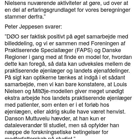
Nielsens nuværende aktiviteter at gøre, ud over at
en del af erfaringsgrundlaget for vores beregninger
stammer derfra.”
Peter Jeppesen svarer:
”DØO ser faktisk positivt på øget samarbejde med
billeddeling, og vi er sammen med Foreningen af
Praktiserende Speciallæger (FAPS) og Danske
Regioner i gang med at finde en model for, hvordan
dette kan foregå, så data kan udveksles mellem de
praktiserende øjenlæger og landets øjenafdelinger.
På sigt kan optikerne tænkes at indgå i et sådant
samarbejde, men vi kan bare konstatere, at Louis
Nielsen og MitØje-modellen giver meget unødigt
ekstra arbejde hos landets praktiserende øjenlæger
med patienter, som enten er i et forløb hos
øjenlægen, eller aldrig skulle have været henvist.
Danson Muttuvelu hævder, at han kun er
dataleverandør til studiet, men så opfylder han
næppe de forskningsetiske betingelser for
medforfatterskab på studiet.”