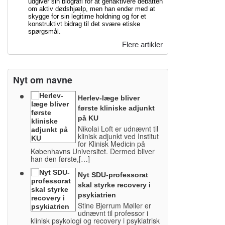
udgiver sin biografi for at genaktivere debatten
om aktiv dødshjælp, men han ender med at
skygge for sin legitime holdning og for et
konstruktivt bidrag til det svære etiske
spørgsmål.
Flere artikler
Nyt om navne
Herlev-læge bliver
første kliniske adjunkt
på KU
Nikolai Loft er udnævnt til
klinisk adjunkt ved Institut
for Klinisk Medicin på
Københavns Universitet. Dermed bliver
han den første,[…]
Nyt SDU-professorat
skal styrke recovery i
psykiatrien
Stine Bjerrum Møller er
udnævnt til professor i
klinisk psykologi og recovery i psykiatrisk