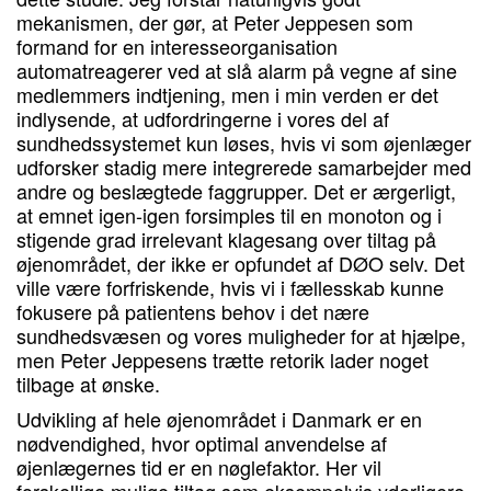
mekanismen, der gør, at Peter Jeppesen som
formand for en interesseorganisation
automatreagerer ved at slå alarm på vegne af sine
medlemmers indtjening, men i min verden er det
indlysende, at udfordringerne i vores del af
sundhedssystemet kun løses, hvis vi som øjenlæger
udforsker stadig mere integrerede samarbejder med
andre og beslægtede faggrupper. Det er ærgerligt,
at emnet igen-igen forsimples til en monoton og i
stigende grad irrelevant klagesang over tiltag på
øjenområdet, der ikke er opfundet af DØO selv. Det
ville være forfriskende, hvis vi i fællesskab kunne
fokusere på patientens behov i det nære
sundhedsvæsen og vores muligheder for at hjælpe,
men Peter Jeppesens trætte retorik lader noget
tilbage at ønske.
Udvikling af hele øjenområdet i Danmark er en
nødvendighed, hvor optimal anvendelse af
øjenlægernes tid er en nøglefaktor. Her vil
forskellige mulige tiltag som eksempelvis yderligere