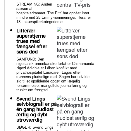
STREAMING: Anden
sæson af
hospitalsdramaet ‘The Pitt’ har opnået intet
mindre end 25 Emmy-nomineringer. Heraf er
13 i skuespillerkategorierne.
Litterær
superstjerne
trues med
fængsel efter
søns død
SAMFUND: Den
nigeriansk-amerikanske forfatter Chimamanda
Ngozi Adichie er i åben konflikt med
privathospitalet Euracare i Lagos efter
sønnens pludselige død. Sagen har udviklet
sig til et opslidende opgør om lægelig
forsømmelse, mangelfuld journalføring og
trusler om fængsel.
Svend Lings
selvbiografi er på
én gang hudløst
ærlig og dybt
utroværdig
BØGER: Svend Lings