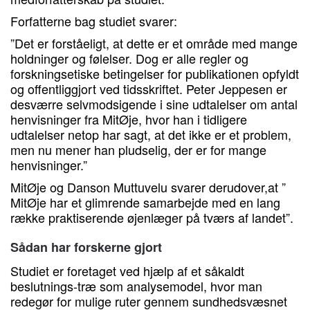
Forfatterne bag studiet svarer:
”Det er forståeligt, at dette er et område med mange
holdninger og følelser. Dog er alle regler og
forskningsetiske betingelser for publikationen opfyldt
og offentliggjort ved tidsskriftet. Peter Jeppesen er
desværre selvmodsigende i sine udtalelser om antal
henvisninger fra MitØje, hvor han i tidligere
udtalelser netop har sagt, at det ikke er et problem,
men nu mener han pludselig, der er for mange
henvisninger.”
MitØje og Danson Muttuvelu svarer derudover,at ”
MitØje har et glimrende samarbejde med en lang
række praktiserende øjenlæger på tværs af landet”.
Sådan har forskerne gjort
Studiet er foretaget ved hjælp af et såkaldt
beslutnings-træ som analysemodel, hvor man
redegør for mulige ruter gennem sundhedsvæsnet