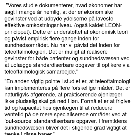
”Vores studie dokumenterer, hvad økonomer har
sagt i mange år nemlig, at der er økonomiske
gevinster ved at udbyde ydelserne på laveste
effektive omkostningsniveau (også kaldet LEON-
princippet). Dette er understøttet af økonomisk teori
og påvist empirisk flere gange inden for
sundhedsområdet. Nu har vi påvist det inden for
teleoftalmologien. Det er muligt at realisere
gevinster for både patienter og sundhedsvæsen ved
at udlægge standardiserbare opgaver til optikere via
teleoftalmologisk samarbejde.”
”En anden vigtig pointe i studiet er, at teleoftalmologi
kan implementeres på flere forskellige måder. Det er
naturligvis afgørende, at praktiserende øjenlæger
ikke pludselig skal gå ned i løn. Formålet er at frigive
tid og kapacitet hos øjenlægen til at reducere
ventetid på de mere specialiserede områder ved at
’out-source’ standardiserbare opgaver. I fremtidens
sundhedsvæsen bliver det i stigende grad vigtigt at
tænke i disse baner.”