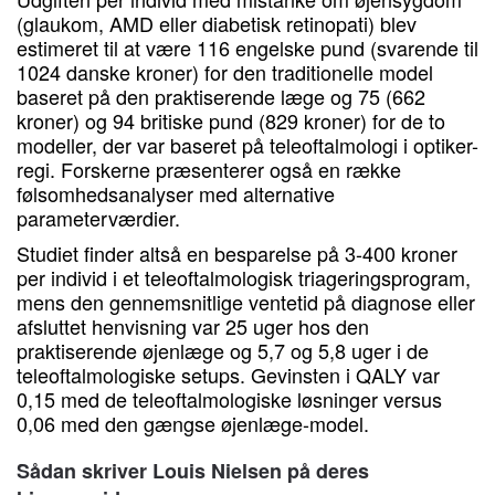
(glaukom, AMD eller diabetisk retinopati) blev
estimeret til at være 116 engelske pund (svarende til
1024 danske kroner) for den traditionelle model
baseret på den praktiserende læge og 75 (662
kroner) og 94 britiske pund (829 kroner) for de to
modeller, der var baseret på teleoftalmologi i optiker-
regi. Forskerne præsenterer også en række
følsomhedsanalyser med alternative
parameterværdier.
Studiet finder altså en besparelse på 3-400 kroner
per individ i et teleoftalmologisk triageringsprogram,
mens den gennemsnitlige ventetid på diagnose eller
afsluttet henvisning var 25 uger hos den
praktiserende øjenlæge og 5,7 og 5,8 uger i de
teleoftalmologiske setups. Gevinsten i QALY var
0,15 med de teleoftalmologiske løsninger versus
0,06 med den gængse øjenlæge-model.
Sådan skriver Louis Nielsen på deres