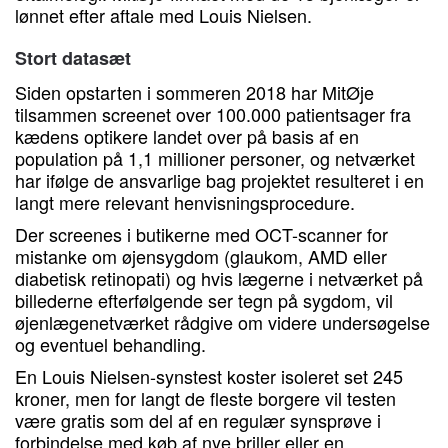
lønnet efter aftale med Louis Nielsen.
Stort datasæt
Siden opstarten i sommeren 2018 har MitØje
tilsammen screenet over 100.000 patientsager fra
kædens optikere landet over på basis af en
population på 1,1 millioner personer, og netværket
har ifølge de ansvarlige bag projektet resulteret i en
langt mere relevant henvisningsprocedure.
Der screenes i butikerne med OCT-scanner for
mistanke om øjensygdom (glaukom, AMD eller
diabetisk retinopati) og hvis lægerne i netværket på
billederne efterfølgende ser tegn på sygdom, vil
øjenlægenetværket rådgive om videre undersøgelse
og eventuel behandling.
En Louis Nielsen-synstest koster isoleret set 245
kroner, men for langt de fleste borgere vil testen
være gratis som del af en regulær synsprøve i
forbindelse med køb af nye briller eller en