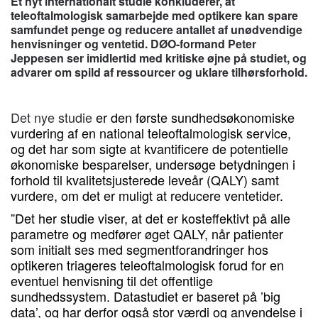
Et nyt internationalt studie konkluderer, at
teleoftalmologisk samarbejde med optikere kan spare
samfundet penge og reducere antallet af unødvendige
henvisninger og ventetid. DØO-formand Peter
Jeppesen ser imidlertid med kritiske øjne på studiet, og
advarer om spild af ressourcer og uklare tilhørsforhold.
Det nye studie
er den første sundhedsøkonomiske
vurdering af en national teleoftalmologisk service,
og det har som sigte at kvantificere de potentielle
økonomiske besparelser, undersøge betydningen i
forhold til kvalitetsjusterede leveår (QALY) samt
vurdere, om det er muligt at reducere ventetider.
”Det her studie viser, at det er kosteffektivt på alle
parametre og medfører øget QALY, når patienter
som initialt ses med segmentforandringer hos
optikeren triageres teleoftalmologisk forud for en
eventuel henvisning til det offentlige
sundhedssystem. Datastudiet er baseret på ’big
data’, og har derfor også stor værdi og anvendelse i