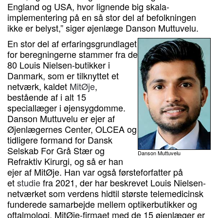
England og USA, hvor lignende big skala-
implementering på en så stor del af befolkningen
ikke er belyst,” siger øjenlæge Danson Muttuvelu.
En stor del af erfaringsgrundlaget
for beregningerne stammer fra de
80 Louis Nielsen-butikker i
Danmark, som er tilknyttet et
netværk, kaldet
MitØje
,
bestående af i alt 15
speciallæger i øjensygdomme.
Danson Muttuvelu er ejer af
Øjenlægernes Center, OLCEA og
tidligere formand for Dansk
Selskab For Grå Stær og
Danson Muttuvelu
Refraktiv Kirurgi, og så er han
ejer af MitØje. Han var også førsteforfatter på
et
studie
fra 2021, der har beskrevet Louis Nielsen-
netværket som verdens hidtil største telemedicinsk
funderede samarbejde mellem optikerbutikker og
oftalmologi. MitØje-firmaet med de 15 øjenlæger er