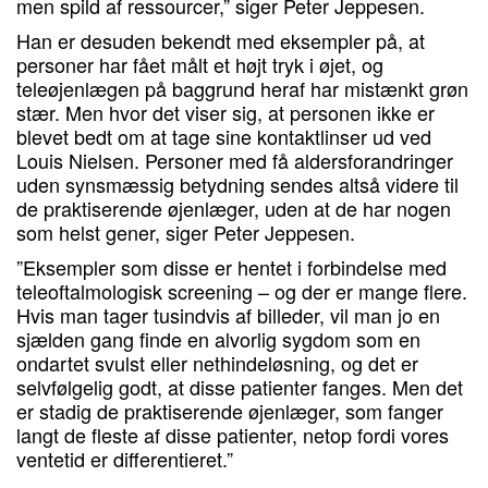
men spild af ressourcer,” siger Peter Jeppesen.
Han er desuden bekendt med eksempler på, at
personer har fået målt et højt tryk i øjet, og
teleøjenlægen på baggrund heraf har mistænkt grøn
stær. Men hvor det viser sig, at personen ikke er
blevet bedt om at tage sine kontaktlinser ud ved
Louis Nielsen. Personer med få aldersforandringer
uden synsmæssig betydning sendes altså videre til
de praktiserende øjenlæger, uden at de har nogen
som helst gener, siger Peter Jeppesen.
”Eksempler som disse er hentet i forbindelse med
teleoftalmologisk screening – og der er mange flere.
Hvis man tager tusindvis af billeder, vil man jo en
sjælden gang finde en alvorlig sygdom som en
ondartet svulst eller nethindeløsning, og det er
selvfølgelig godt, at disse patienter fanges. Men det
er stadig de praktiserende øjenlæger, som fanger
langt de fleste af disse patienter, netop fordi vores
ventetid er differentieret.”