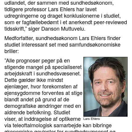
udlandet, der sammen med sundhedsøkonom,
tidligere professor Lars Ehlers har lavet
udregningerne og draget konklusionerne i studiet,
som er fagfællebedømt i et anerkendt peer-reviewed
tidsskrift,” siger Danson Muttuvelu.
Medforfatter, sundhedsøkonom Lars Ehlers finder
studiet interessant set med samfundsøkonomiske
briller:
”Alle prognoser peger på en
stigende mangel på specialiseret
arbejdskraft i sundhedsvæsenet.
Dette gælder ikke mindst
øjenlæger, hvor forekomsten af
øjensygdomme forventes at stige
blandt andet på grund af de
demografiske ændringer med en
aldrende befolkning. Studiet
viser, at inddragelse af optikerne
Lars Ehlers
via teleoftalmologisk samarbejde kan bibringe
økonomiske gevinster for sundhedsvæsenet og