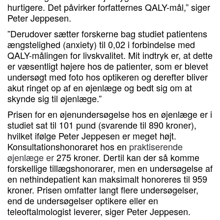
hurtigere. Det påvirker forfatternes QALY-mål,” siger
Peter Jeppesen.
”Derudover sætter forskerne bag studiet patientens
ængstelighed (anxiety) til 0,02 i forbindelse med
QALY-målingen for livskvalitet. Mit indtryk er, at dette
er væsentligt højere hos de patienter, som er blevet
undersøgt med foto hos optikeren og derefter bliver
akut ringet op af en øjenlæge og bedt sig om at
skynde sig til øjenlæge.”
Prisen for en øjenundersøgelse hos en øjenlæge er i
studiet sat til 101 pund (svarende til 890 kroner),
hvilket ifølge Peter Jeppesen er meget højt.
Konsultationshonoraret hos en
praktiserende
øjenlæge er
275 kroner. Dertil kan der så komme
forskellige tillægshonorarer, men en undersøgelse af
en nethindepatient kan maksimalt honoreres til 959
kroner. Prisen omfatter langt flere undersøgelser,
end de undersøgelser optikere eller en
teleoftalmologist leverer, siger Peter Jeppesen.