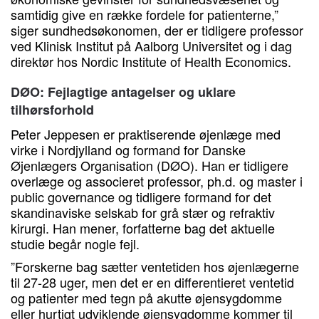
samtidig give en række fordele for patienterne,”
siger sundhedsøkonomen, der er tidligere professor
ved Klinisk Institut på Aalborg Universitet og i dag
direktør hos Nordic Institute of Health Economics.
DØO: Fejlagtige antagelser og uklare
tilhørsforhold
Peter Jeppesen er praktiserende øjenlæge med
virke i Nordjylland og formand for Danske
Øjenlægers Organisation (DØO). Han er tidligere
overlæge og associeret professor, ph.d. og master i
public governance og tidligere formand for det
skandinaviske selskab for grå stær og refraktiv
kirurgi. Han mener, forfatterne bag det aktuelle
studie begår nogle fejl.
”Forskerne bag sætter ventetiden hos øjenlægerne
til 27-28 uger, men det er en differentieret ventetid
og patienter med tegn på akutte øjensygdomme
eller hurtigt udviklende øjensygdomme kommer til