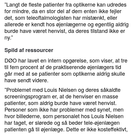
”Langt de fleste patienter fra optikerne kan udredes
for mindre, da en stor del af dem enten ikke fejler
det, som teleoftalmologisten har mistænkt, eller
allerede er kendt hos øjenlægerne og egentlig aldrig
burde have været henvist, da deres tilstand ikke er
ny.”
Spild af ressourcer
DØO har lavet en intern opgørelse, som viser, at tre
til fem procent af de praktiserende øjenlægers tid
går med at se patienter som optikerne aldrig skulle
have sendt videre.
”Problemet med Louis Nielsen og deres såkaldte
screeningsprogram er, at de henviser en masse
patienter, som aldrig burde have været henvist.
Personer som ikke har problemer med synet, men
hvor billederne, som personalet hos Louis Nielsen
har taget, er slørede og så beder tele-øjenlægen
patienten gå til øjenlæge. Dette er ikke kosteffektivt,