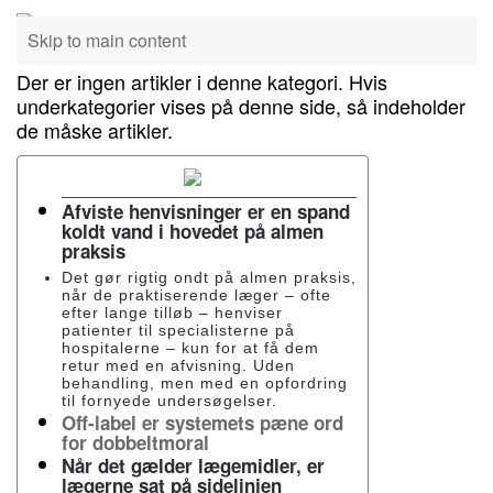
Skip to main content
Der er ingen artikler i denne kategori. Hvis
underkategorier vises på denne side, så indeholder
de måske artikler.
Afviste henvisninger er en spand
koldt vand i hovedet på almen
praksis
Det gør rigtig ondt på almen praksis,
når de praktiserende læger – ofte
efter lange tilløb – henviser
patienter til specialisterne på
hospitalerne – kun for at få dem
retur med en afvisning. Uden
behandling, men med en opfordring
til fornyede undersøgelser.
Off-label er systemets pæne ord
for dobbeltmoral
Når det gælder lægemidler, er
lægerne sat på sidelinjen