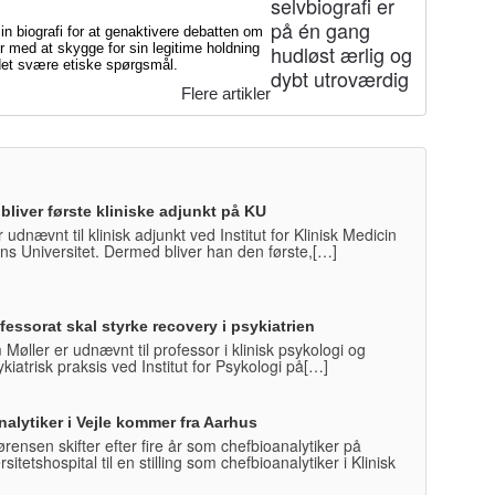
 biografi for at genaktivere debatten om
 med at skygge for sin legitime holdning
l det svære etiske spørgsmål.
Flere artikler
bliver første kliniske adjunkt på KU
r udnævnt til klinisk adjunkt ved Institut for Klinisk Medicin
s Universitet. Dermed bliver han den første,[…]
essorat skal styrke recovery i psykiatrien
 Møller er udnævnt til professor i klinisk psykologi og
ykiatrisk praksis ved Institut for Psykologi på[…]
alytiker i Vejle kommer fra Aarhus
rensen skifter efter fire år som chefbioanalytiker på
itetshospital til en stilling som chefbioanalytiker i Klinisk