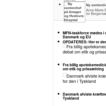
Ny centerch
Anne-Marie B
for Borgernæ
MFN-taskforce mødes i s
Danmark og EU
OPDATERES: Her er den
Fra billig apoteksmedicin
om etik og prissætning
Danmark afviste kræftme
Tyskland