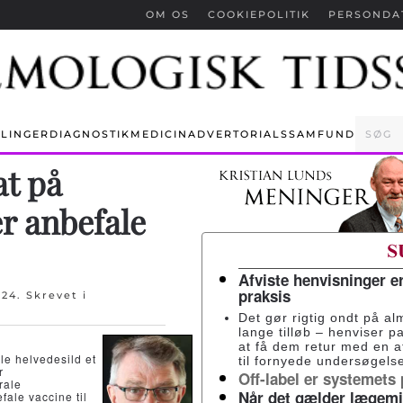
OM OS
COOKIEPOLITIK
PERSONDA
LINGER
DIAGNOSTIK
MEDICIN
ADVERTORIALS
SAMFUND
at på
r anbefale
Afviste henvisninger e
praksis
024
. Skrevet i
Det gør rigtig ondt på al
lange tilløb – henviser pa
at få dem retur med en 
kle helvedesild et
til fornyede undersøgelse
r
Off-label er systemets
rale
Når det gælder lægemid
ale vaccine til