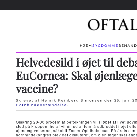
Skip to main content
HJEM
SYGDOMME
BEHAND
Helvedesild i øjet til deb
EuCornea: Skal øjenlæge
vaccine?
Skrevet af Henrik Reinberg Simonsen den
25. juni 2
Hornhindebetændelse
.
Omkring 20-30 procent af befolkningen vil i løbet af livet udvi
sted på kroppen, heraf vil én ud af fem få udbruddet i øjet elle
øjenomgivelserne, såkaldt Zoster Ophthalmicus. På årets cent
hornhindekongres blev det diskuteret, om øjenlæger skal anbef