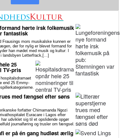
formand hørte irsk folkemusik
 fantastisk
rausings mors musikalske kunnen er
rlægen, der for nylig er blevet formand for
yder han mødet med musik og kultur: I
 i landsbyen Letterfrack,[…]
hele 25
l TV-pris
ospitalsdramaet
ndre end 25 Emmy-
spillerkategorierne.
trues med fængsel efter søns
ikanske forfatter Chimamanda Ngozi
rivathospitalet Euracare i Lagos efter
ar udviklet sig til et opslidende opgør
fuld journalføring og trusler om fængsel.
fi er på én gang hudløst ærlig