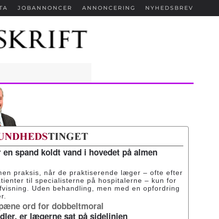
TA
JOBANNONCER
ANNONCERING
NYHEDSBREV
r en spand koldt vand i hovedet på almen
men praksis, når de praktiserende læger – ofte efter
tienter til specialisterne på hospitalerne – kun for
afvisning. Uden behandling, men med en opfordring
r.
 pæne ord for dobbeltmoral
ler, er lægerne sat på sidelinjen