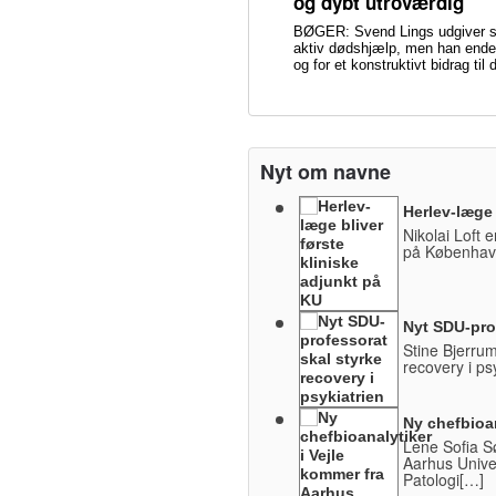
og dybt utroværdig
BØGER: Svend Lings udgiver sin
aktiv dødshjælp, men han ender
og for et konstruktivt bidrag ti
Nyt om navne
Herlev-læge 
Nikolai Loft e
på København
Nyt SDU-prof
Stine Bjerrum
recovery i ps
Ny chefbioan
Lene Sofia Sø
Aarhus Univers
Patologi[…]