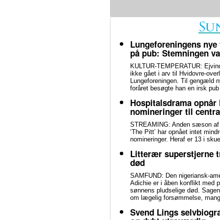
Lungeforeningens nye 
på pub: Stemningen var
KULTUR-TEMPERATUR: Ejvind F
ikke gået i arv til Hvidovre-ove
Lungeforeningen. Til gengæld n
foråret besøgte han en irsk pub
Hospitalsdrama opnår 
nomineringer til centra
STREAMING: Anden sæson af h
‘The Pitt’ har opnået intet mi
nomineringer. Heraf er 13 i skue
Litterær superstjerne 
død
SAMFUND: Den nigeriansk-amer
Adichie er i åben konflikt med p
sønnens pludselige død. Sagen h
om lægelig forsømmelse, mangel
Svend Lings selvbiogra