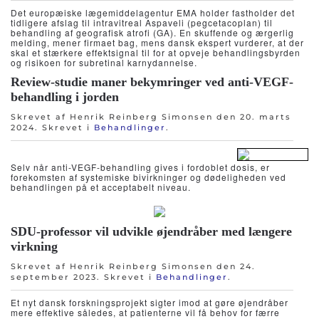
Det europæiske lægemiddelagentur EMA holder fastholder det
tidligere afslag til intravitreal Aspaveli (pegcetacoplan) til
behandling af geografisk atrofi (GA). En skuffende og ærgerlig
melding, mener firmaet bag, mens dansk ekspert vurderer, at der
skal et stærkere effektsignal til for at opveje behandlingsbyrden
og risikoen for subretinal karnydannelse.
Review-studie maner bekymringer ved anti-VEGF-
behandling i jorden
Skrevet af Henrik Reinberg Simonsen den
20. marts
2024
. Skrevet i
Behandlinger
.
Selv når anti-VEGF-behandling gives i fordoblet dosis, er
forekomsten af systemiske bivirkninger og dødeligheden ved
behandlingen på et acceptabelt niveau.
SDU-professor vil udvikle øjendråber med længere
virkning
Skrevet af Henrik Reinberg Simonsen den
24.
september 2023
. Skrevet i
Behandlinger
.
Et nyt dansk forskningsprojekt sigter imod at gøre øjendråber
mere effektive således, at patienterne vil få behov for færre