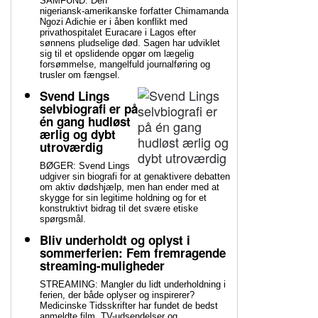
SAMFUND: Den
nigeriansk-amerikanske forfatter Chimamanda
Ngozi Adichie er i åben konflikt med
privathospitalet Euracare i Lagos efter
sønnens pludselige død. Sagen har udviklet
sig til et opslidende opgør om lægelig
forsømmelse, mangelfuld journalføring og
trusler om fængsel.
Svend Lings
selvbiografi er på
én gang hudløst
ærlig og dybt
utroværdig
BØGER: Svend Lings
udgiver sin biografi for at genaktivere debatten
om aktiv dødshjælp, men han ender med at
skygge for sin legitime holdning og for et
konstruktivt bidrag til det svære etiske
spørgsmål.
Bliv underholdt og oplyst i
sommerferien: Fem fremragende
streaming-muligheder
STREAMING: Mangler du lidt underholdning i
ferien, der både oplyser og inspirerer?
Medicinske Tidsskrifter har fundet de bedst
anmeldte film, TV-udsendelser og