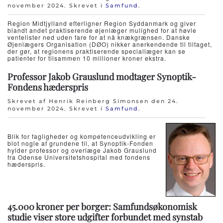
november 2024
. Skrevet i
Samfund
.
Region Midtjylland efterligner Region Syddanmark og giver
blandt andet praktiserende øjenlæger mulighed for at høvle
ventelister ned uden fare for at nå knækgrænsen. Danske
Øjenlægers Organisation (DØO) nikker anerkendende til tiltaget,
der gør, at regionens praktiserende speciallæger kan se
patienter for tilsammen 10 millioner kroner ekstra.
Professor Jakob Grauslund modtager Synoptik-
Fondens hæderspris
Skrevet af Henrik Reinberg Simonsen den
24.
november 2024
. Skrevet i
Samfund
.
Blik for fagligheder og kompetenceudvikling er
blot nogle af grundene til, at Synoptik-Fonden
hylder professor og overlæge Jakob Grauslund
fra Odense Universitetshospital med fondens
hæderspris.
45.000 kroner per borger: Samfundsøkonomisk
studie viser store udgifter forbundet med synstab