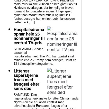
KULTUR-TEMPERATUR: Ejvind Frausings
mors musikalske kunnen er ikke gået i arv til
Hvidovre-overlægen, der for nylig er blevet
formand for Lungeforeningen. Til gengæld
nyder han mødet med musik og kultur: I
foråret besøgte han en irsk pub i landsbyen
Letterfrack,[…]
Hospitalsdrama
opnår hele 25
nomineringer til
central TV-pris
STREAMING: Anden
sæson af
hospitalsdramaet ‘The Pitt’ har opnået intet
mindre end 25 Emmy-nomineringer. Heraf er
13 i skuespillerkategorierne.
Litterær
superstjerne
trues med
fængsel efter
søns død
SAMFUND: Den
nigeriansk-amerikanske forfatter Chimamanda
Ngozi Adichie er i åben konflikt med
privathospitalet Euracare i Lagos efter