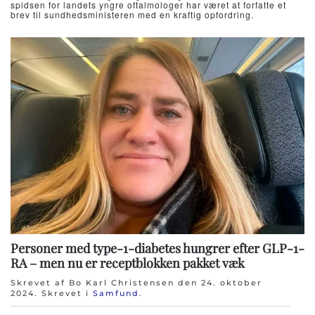
spidsen for landets yngre oftalmologer har været at forfatte et
brev til sundhedsministeren med en kraftig opfordring.
Flere artikler …
AI-værktøjer kan nedbringe sprogbarrierer for
Personer med type-1-diabetes hungrer efter GLP-1-
øjenpatienter af anden etnisk herkomst
RA – men nu er receptblokken pakket væk
FAPS: Ophævet knækgrænse i Region Syddanmark
Skrevet af Bo Karl Christensen den
24. oktober
kan komme alle landets øjenlæger til gode
2024
. Skrevet i
Samfund
.
Professor opfordrer til overvågning: Danskere