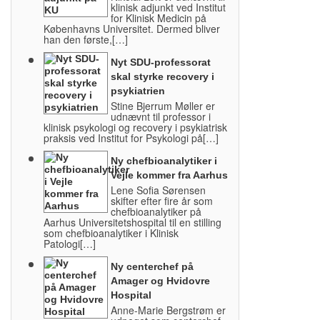
klinisk adjunkt ved Institut
for Klinisk Medicin på
Københavns Universitet. Dermed bliver
han den første,[…]
Nyt SDU-professorat
skal styrke recovery i
psykiatrien
Stine Bjerrum Møller er
udnævnt til professor i
klinisk psykologi og recovery i psykiatrisk
praksis ved Institut for Psykologi på[…]
Ny chefbioanalytiker i
Vejle kommer fra Aarhus
Lene Sofia Sørensen
skifter efter fire år som
chefbioanalytiker på
Aarhus Universitetshospital til en stilling
som chefbioanalytiker i Klinisk
Patologi[…]
Ny centerchef på
Amager og Hvidovre
Hospital
Anne-Marie Bergstrøm er