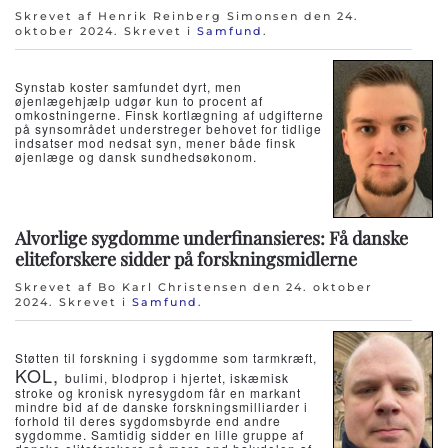
Skrevet af Henrik Reinberg Simonsen den
24.
oktober 2024
. Skrevet i
Samfund
.
Synstab koster samfundet dyrt, men
øjenlægehjælp udgør kun to procent af
omkostningerne. Finsk kortlægning af udgifterne
på synsområdet understreger behovet for tidlige
indsatser mod nedsat syn, mener både finsk
øjenlæge og dansk sundhedsøkonom.
Alvorlige sygdomme underfinansieres: Få danske
eliteforskere sidder på forskningsmidlerne
Skrevet af Bo Karl Christensen den
24. oktober
2024
. Skrevet i
Samfund
.
Støtten til forskning i sygdomme som tarmkræft,
KOL,
bulimi, blodprop i hjertet, iskæmisk
stroke og kronisk nyresygdom får en markant
mindre bid af de danske forskningsmilliarder i
forhold til deres sygdomsbyrde end andre
sygdomme. Samtidig sidder en lille gruppe af