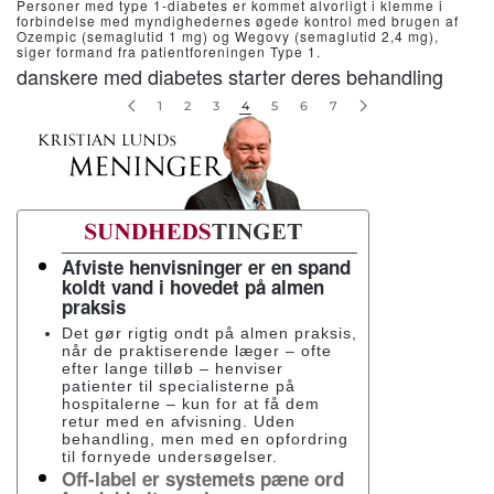
Personer med type 1-diabetes er kommet alvorligt i klemme i
bruger Wegovy i meget lavere doser end tiltænkt
forbindelse med myndighedernes øgede kontrol med brugen af
Ozempic (semaglutid 1 mg) og Wegovy (semaglutid 2,4 mg),
Dansk studie: Der går ofte mere end et år, før
siger formand fra patientforeningen Type 1.
danskere med diabetes starter deres behandling
1
2
3
4
5
6
7
Afviste henvisninger er en spand
koldt vand i hovedet på almen
praksis
Det gør rigtig ondt på almen praksis,
når de praktiserende læger – ofte
efter lange tilløb – henviser
patienter til specialisterne på
hospitalerne – kun for at få dem
retur med en afvisning. Uden
behandling, men med en opfordring
til fornyede undersøgelser.
Off-label er systemets pæne ord