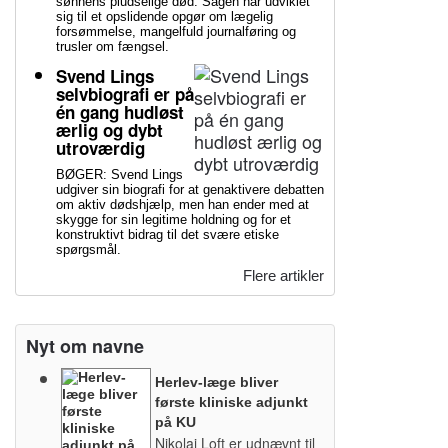
sønnens pludselige død. Sagen har udviklet
sig til et opslidende opgør om lægelig
forsømmelse, mangelfuld journalføring og
trusler om fængsel.
Svend Lings
selvbiografi er på
én gang hudløst
ærlig og dybt
utroværdig
BØGER: Svend Lings
udgiver sin biografi for at genaktivere debatten
om aktiv dødshjælp, men han ender med at
skygge for sin legitime holdning og for et
konstruktivt bidrag til det svære etiske
spørgsmål.
Flere artikler
Nyt om navne
Herlev-læge bliver
første kliniske adjunkt
på KU
Nikolai Loft er udnævnt til